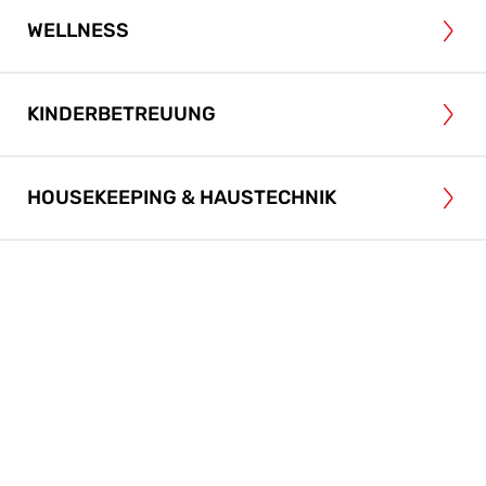
WELLNESS
KINDERBETREUUNG
HOUSEKEEPING & HAUSTECHNIK
Du bist gerne unter Menschen und verfügst
über eine offene und freundliche
Persönlichkeit?
Du bist auf der Suche nach einem