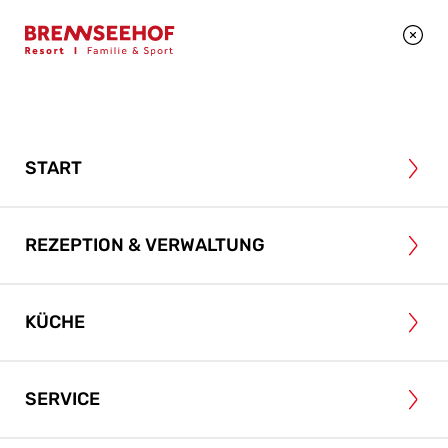
+43 4246 2495
BEWERBEN
START
REZEPTION & VERWALTUNG
Lehre als Hotel- und
KÜCHE
Gastgewerbeassistent:in (m/w/d)
9544 Feld am See
Lehrzeit: 3 Jahre
SERVICE
Lehre auch mit Matura möglich